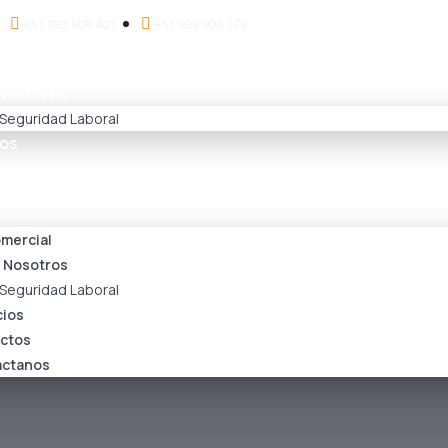
+51 933 909 401
+51 933 906 173
ercial
Nosotros
Seguridad Laboral
ios
tos
ctanos
mercial
 Nosotros
Seguridad Laboral
cios
ctos
ctanos