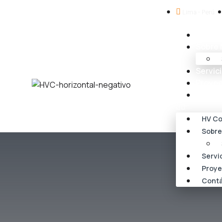
Lima - Perú
HV Com
Sobre 
Servic
Proyec
Contá
HV Co
Sobre
Servi
Proye
Contá